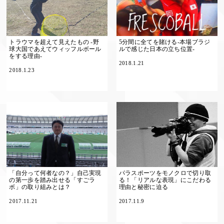
トラウマを超えて見えたもの -野
5分間に全てを賭ける-本場ブラジ
球大国であえてウィッフルボール
ルで感じた日本の立ち位置-
をする理由-
2018.1.21
2018.1.23
「自分って何者なの？」自己実現
パラスポーツをモノクロで切り取
の第一歩を踏み出せる「すごラ
る！「リアルな表現」にこだわる
ボ」の取り組みとは？
理由と秘密に迫る
2017.11.21
2017.11.9