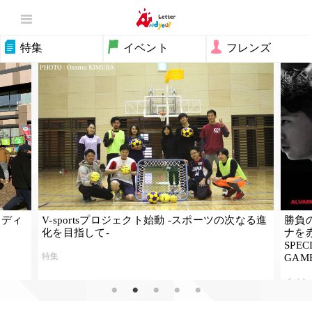
特集
イベント
フレンズ
V-sportsプロジェクト始動 -スポーツの次なる進
勝負のユ
化を目指して-
ナを赤く染めよ
SPECIAL
特集
GAME -
イベント