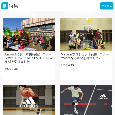
特集
全て見る
Andyou!代表・本田祐樹が スポー
V-sportsプロジェクト始動 -スポー
ツWebメディア NEXT STORIES の
ツの次なる進化を目指して-
取材を受けました
2018.4.19
2026.1.30