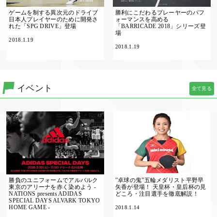
ゲームを制する異次元のドライブ
勝利にこだわるプレーヤーのパフ
日本人プレイヤーのために開発さ
ォーマンスを高める
れた「SPG DRIVE」登場
「BARRICADE 2018」シリーズ登
場
2018.1.19
2018.1.19
イベント
全て見る
勝負のユニフォームでアルバルク
”卓球の鬼”五輪メダリスト平野早
東京のアリーナを赤く染めよう -
矢香が登場！ 天皇杯・皇后杯の見
NATIONS presents ADIDAS
どころ・注目選手を徹底解説！
SPECIAL DAYS ALVARK TOKYO
HOME GAME -
2018.1.14