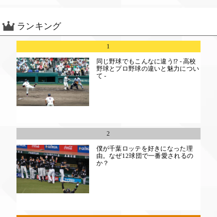
ランキング
1
同じ野球でもこんなに違う⁉ - 高校
野球とプロ野球の違いと魅力につい
て -
2
僕が千葉ロッテを好きになった理
由。なぜ12球団で一番愛されるの
か？