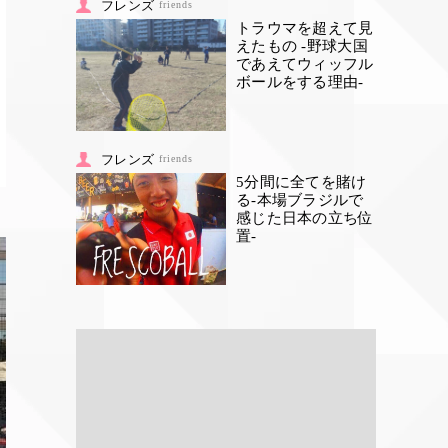
フレンズ
friends
トラウマを超えて見
えたもの -野球大国
であえてウィッフル
ボールをする理由-
フレンズ
friends
5分間に全てを賭け
る-本場ブラジルで
感じた日本の立ち位
置-