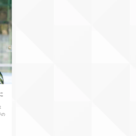
に
は
半の