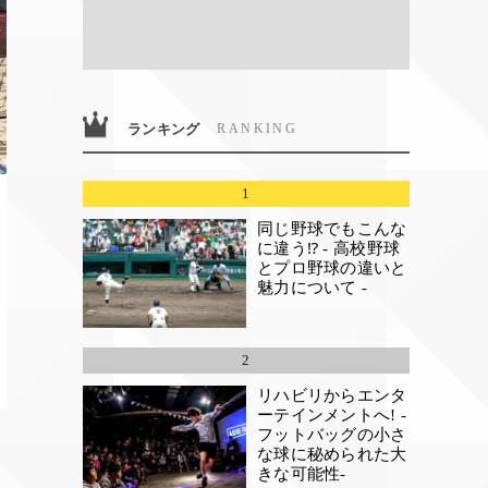
ランキング
RANKING
1
同じ野球でもこんな
に違う⁉ - 高校野球
とプロ野球の違いと
魅力について -
2
リハビリからエンタ
ーテインメントへ! -
フットバッグの小さ
な球に秘められた大
きな可能性-