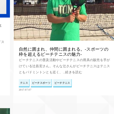
年
！
ドス
自然に囲まれ、仲間に囲まれる。-スポーツの
枠を超えるビーチテニスの魅力-
ビーチテニスの普及活動やビーチテニスの用具の販売を手が
けている辻昌宏さん。そんな辻さんがビーチテニスはテニス
ともバドミントンとも近く、...続きを読む
テニス
ビーチスポーツ
ビーチテニス
2017.07.07