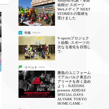
Andyou!代表・本田
祐樹が スポーツ
Webメディア NEXT
STORIES の取材を
受けました
特集
feature
V-sportsプロジェク
ト始動 -スポーツの
次なる進化を目指し
て-
イベント
event
勝負のユニフォーム
でアルバルク東京の
アリーナを赤く染め
よう - NATIONS
presents ADIDAS
SPECIAL DAYS
ALVARK TOKYO
HOME GAME -