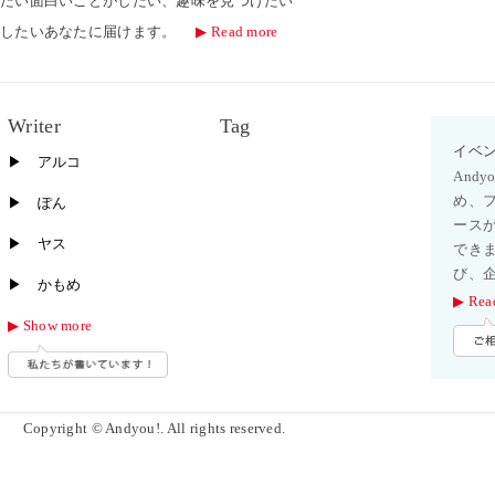
りたい面白いことがしたい、趣味を見つけたい
にしたいあなたに届けます。
▶︎ Read more
Writer
Tag
イベ
▶︎ アルコ
And
め、
▶︎ ぽん
ース
▶︎ ヤス
でき
び、
▶︎ かもめ
▶︎ Rea
▶︎ Show more
Copyright © Andyou!. All rights reserved.