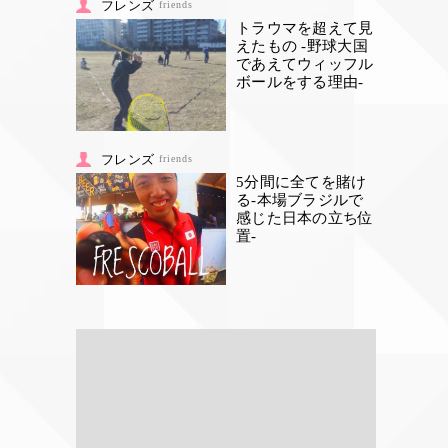
フレンズ
friends
トラウマを超えて見
えたもの -野球大国
であえてウィッフル
ボールをする理由-
フレンズ
friends
5分間に全てを賭け
る-本場ブラジルで
感じた日本の立ち位
置-