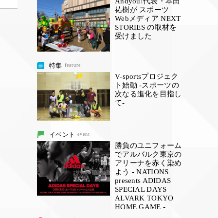
Andyou!代表・本田
祐樹が スポーツ
Webメディア NEXT
STORIES の取材を
受けました
特集
feature
V-sportsプロジェク
ト始動 -スポーツの
次なる進化を目指し
て-
イベント
event
勝負のユニフォーム
でアルバルク東京の
アリーナを赤く染め
よう - NATIONS
presents ADIDAS
SPECIAL DAYS
ALVARK TOKYO
HOME GAME -