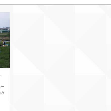
ー
ター
ヨガ