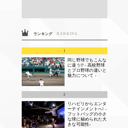
ランキング
RANKING
1
同じ野球でもこんな
に違う⁉ - 高校野球
とプロ野球の違いと
魅力について -
2
リハビリからエンタ
ーテインメントへ! -
フットバッグの小さ
な球に秘められた大
きな可能性-