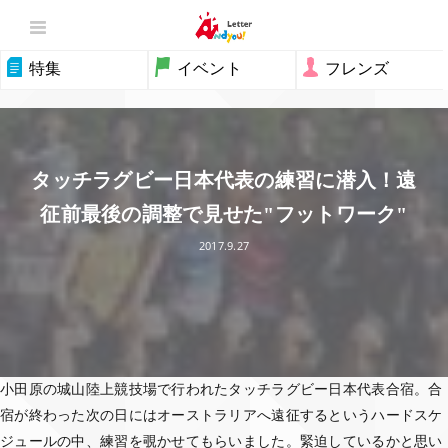
特集
イベント
フレンズ
タッチラグビー日本代表の練習に潜入！遠
征前最後の調整で見せた"フットワーク"
2017.9.27
小田原の城山陸上競技場で行われたタッチラグビー日本代表合宿。合
宿が終わった次の日にはオーストラリアへ遠征するというハードスケ
ジュールの中、練習を覗かせてもらいました。緊迫しているかと思い