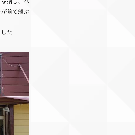
とを指し、パ
ーが前で飛ぶ
ました。