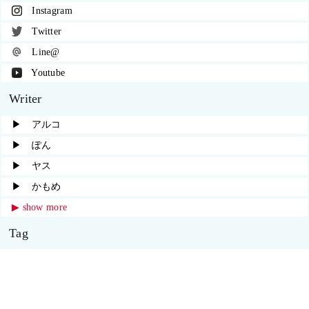
Instagram
Twitter
Line@
Youtube
Writer
▶︎ アルコ
▶︎ ぽん
▶︎ ヤス
▶︎ かもめ
▶︎ show more
Tag