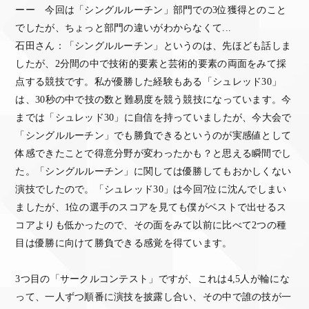
ーー 今回は「シングルルーチン」部門での3位獲得とのこと
でしたが、ちょっと部門の違いがわからなくて...
石田さん：「シングルルーチン」というのは、先ほども話しま
したが、2分間の中で技術的要素と芸術的要素の両面をみて採
点する競技です。私が優勝した経験もある「シュレッド30」
は、30秒の中で技の数と難易度を競う競技になっています。今
までは「シュレッド30」に自信を持っていましたが、今大会で
「シングルルーチン」でも勝負できるというのが実感値として
体感できたことで得意分野が変わったかも？と思える瞬間でし
た。「シングルルーチン」に関しては優勝してもおかしくない
演技でしたので。「シュレッド30」は今回7位に沈んでしまい
ましたが、1位の選手のスコアを見ても僕がベストで出せるス
コアよりも低かったので、その面をみて以前に比べて2つの種
目は優勝に向けて勝負できる感覚を得ています。
3つ目の「サークルコンテスト」ですが、これは4,5人が輪にな
って、一人ずつ順番に演技を披露し合い、その中で誰の技が一